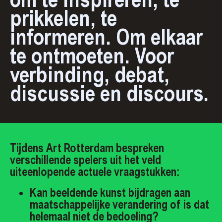
prikkelen, te
informeren. Om elkaar
te ontmoeten. Voor
verbinding, debat,
discussie en discours.
Tijdens Art Rotterdam bespreken
verschillende spelers uit het veld
uiteenlopende actuele vraagstukken:
Kan beeldende kunst bijdragen aan
maatschappelijke verandering of is dat
helemaal niet de bedoeling?