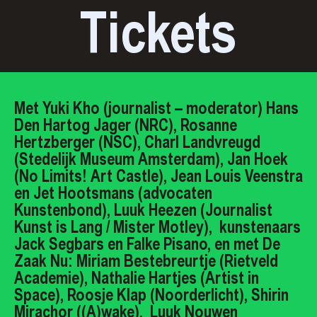
Tickets
Met Yuki Kho (journalist – moderator) Hans
Den Hartog Jager (NRC), Rosanne
Hertzberger (NSC), Charl Landvreugd
(Stedelijk Museum Amsterdam), Jan Hoek
(No Limits! Art Castle), Jean Louis Veenstra
en Jet Hootsmans (advocaten
Kunstenbond), Luuk Heezen (Journalist
Kunst is Lang / Mister Motley), kunstenaars
Jack Segbars en Falke Pisano, en met De
Zaak Nu: Miriam Bestebreurtje (Rietveld
Academie), Nathalie Hartjes (Artist in
Space), Roosje Klap (Noorderlicht), Shirin
Mirachor ((A)wake), Luuk Nouwen