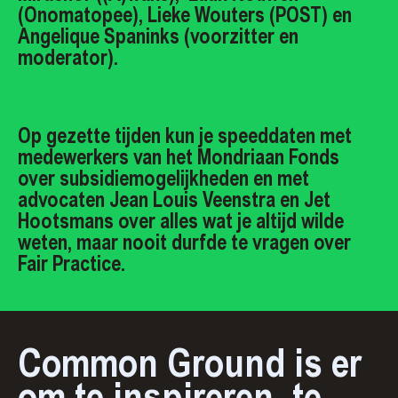
(Onomatopee), Lieke Wouters (POST) en
Angelique Spaninks (voorzitter en
moderator).
Op gezette tijden kun je speeddaten met
medewerkers van het Mondriaan Fonds
over subsidiemogelijkheden en met
advocaten Jean Louis Veenstra en Jet
Hootsmans over alles wat je altijd wilde
weten, maar nooit durfde te vragen over
Fair Practice.
Common Ground is er
om te inspireren, te