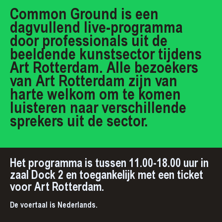
Common Ground is een
dagvullend live-programma
door professionals uit de
beeldende kunstsector tijdens
Art Rotterdam. Alle bezoekers
van Art Rotterdam zijn van
harte welkom om te komen
luisteren naar verschillende
sprekers uit de sector.
Het programma is tussen 11.00-18.00 uur in
zaal Dock 2 en toegankelijk met een ticket
voor Art Rotterdam.
De voertaal is Nederlands.